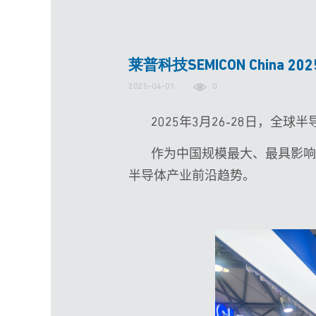
莱普科技SEMICON China
2025-04-01
0
2025年3月26-28日，全球半
作为中国规模最大、最具影响力
半导体产业前沿趋势。