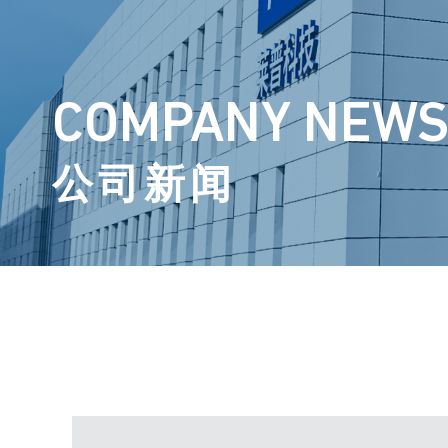
COMPANY NEW
公司新闻