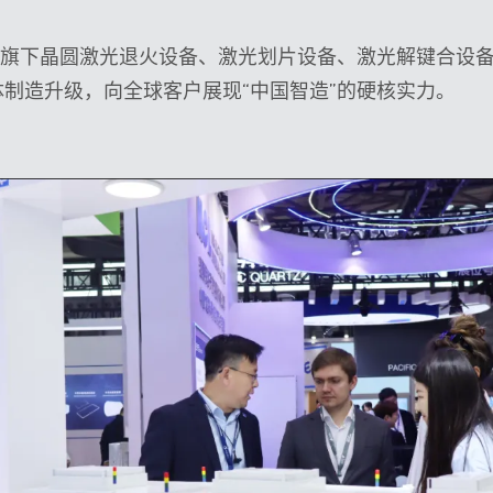
旗下晶圆激光退火设备、激光划片设备、激光解键合设
制造升级，向全球客户展现“中国智造”的硬核实力。