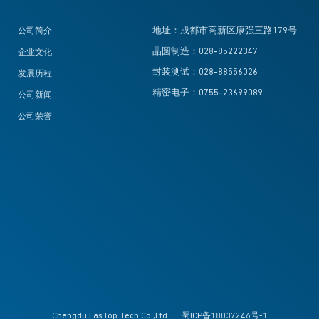
地址：成都市高新区康强三路179号
公司简介
晶圆制造：028-85222347
企业文化
封装测试：028-88556026
发展历程
精密电子：0755-23699089
公司新闻
公司荣誉
Chengdu LasTop Tech Co.,Ltd
蜀ICP备18037246号-1