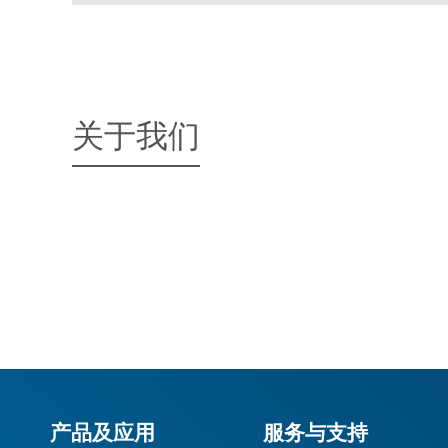
关于我们
产品及应用
服务与支持