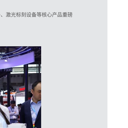
备、激光标刻设备等核心产品重磅