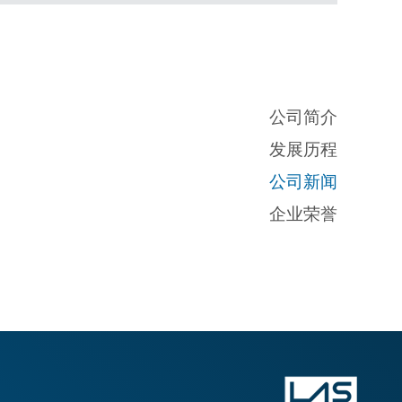
公司简介
发展历程
公司新闻
企业荣誉