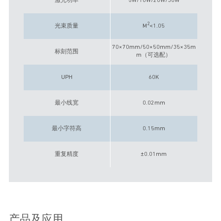
激光功率
5W/10W/20W/30W
2
光束质量
M
<1.05
70×70mm/50×50mm/35×35m
标刻范围
m（可选配）
UPH
60K
最小线宽
0.02mm
最小字符高
0.15mm
重复精度
±0.01mm
产品及应用